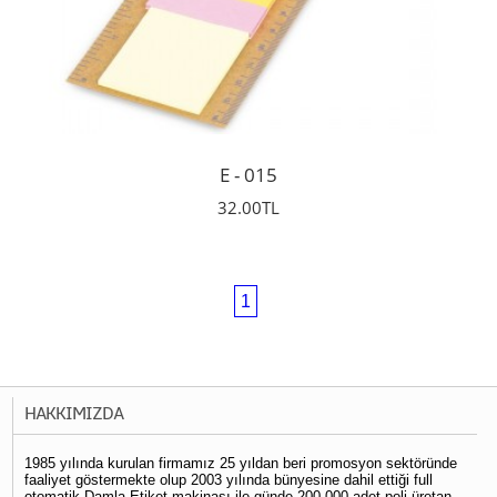
E - 015
32.00TL
1
HAKKIMIZDA
1985 yılında kurulan firmamız 25 yıldan beri promosyon sektöründe
faaliyet göstermekte olup 2003 yılında bünyesine dahil ettiği full
otomatik Damla Etiket makinası ile günde 200.000 adet poli üretan